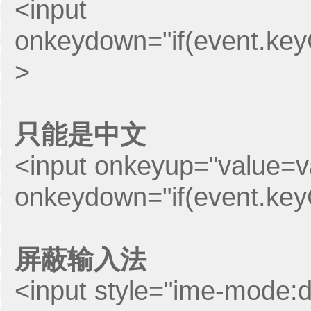
<input
onkeydown="if(event.ke
>
只能是中文
<input onkeyup="value=valu
onkeydown="if(event.ke
屏蔽输入法
<input style="ime-mode:d