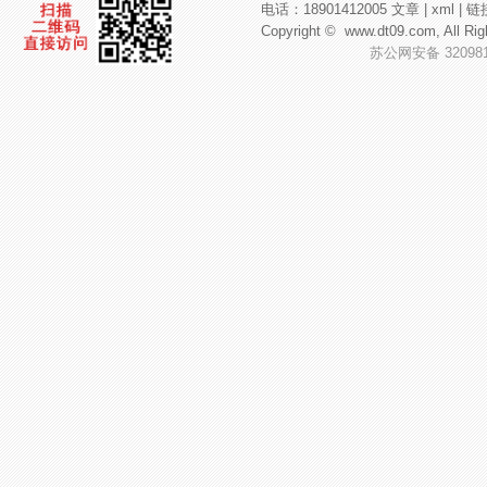
电话：18901412005
文章
|
xml
|
链
Copyright ©
www.dt09.com
, All
苏公网安备 320981