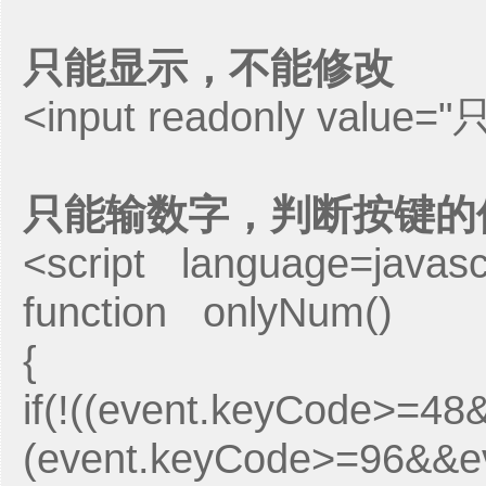
只能显示，不能修改
<input readonly va
只能输数字，判断按键的
<script language=javasc
function onlyNum()
{
if(!((event.keyCode>=48
(event.keyCode>=96&&ev