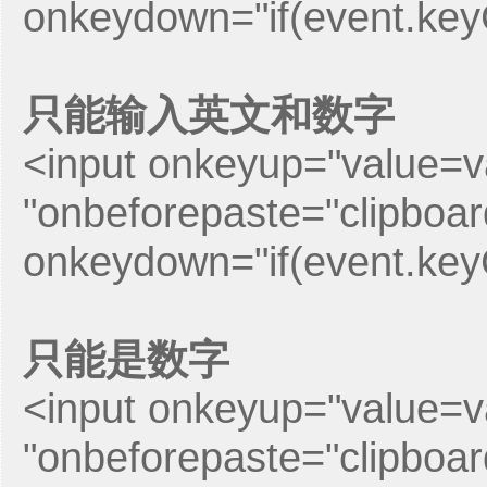
onkeydown="if(event.ke
只能输入英文和数字
<input onkeyup="value=val
"onbeforepaste="clipboardD
onkeydown="if(event.ke
只能是数字
<input onkeyup="value=val
"onbeforepaste="clipboardD