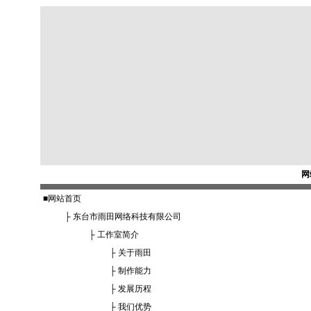
网
■
网站首页
├
东台市雨田网络科技有限公司
├
工作室简介
├
关于雨田
├
制作能力
├
发展历程
├
我们优势