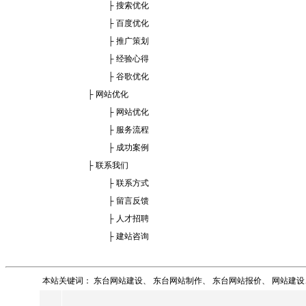
├
搜索优化
├
百度优化
├
推广策划
├
经验心得
├
谷歌优化
├
网站优化
├
网站优化
├
服务流程
├
成功案例
├
联系我们
├
联系方式
├
留言反馈
├
人才招聘
├
建站咨询
本站关键词：
东台网站建设
、
东台网站制作
、
东台网站报价
、
网站建设