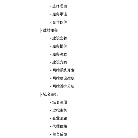
├
选择理由
├
服务承诺
├
合作伙伴
├
建站服务
├
建设套餐
├
服务报价
├
服务流程
├
建设方案
├
网站系统开发
├
网站建设改版
├
网站维护分析
├
域名主机
├
域名注册
├
虚拟主机
├
企业邮箱
├
代理价格
├
留言反馈