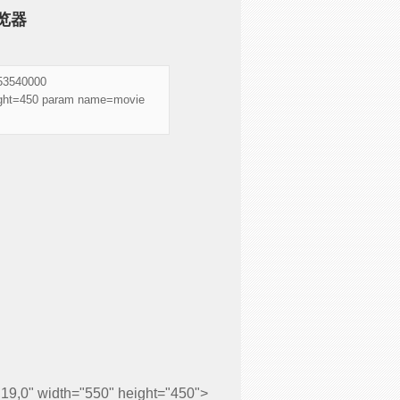
览器
53540000
eight=450 param name=movie
19,0" width="550" height="450">