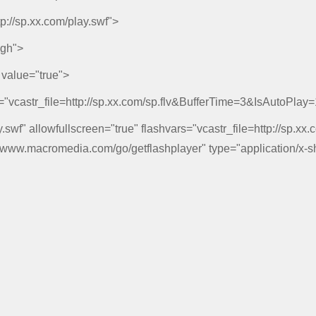
//sp.xx.com/play.swf">
igh">
value="true">
castr_file=http://sp.xx.com/sp.flv&BufferTime=3&IsAutoPlay=
swf" allowfullscreen="true" flashvars="vcastr_file=http://sp.xx
//www.macromedia.com/go/getflashplayer" type="application/x-