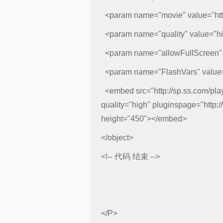
<param name="movie" value="http:
<param name="quality" value="h
<param name="allowFullScreen" 
<param name="FlashVars" value="v
<embed src="http://sp.ss.com/play.
quality="high" pluginspage="http:
height="450"></embed>
</object>
<!-- 代码 结束 -->
</P>