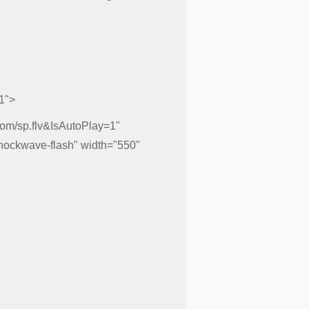
1">
.com/sp.flv&IsAutoPlay=1"
shockwave-flash" width="550"