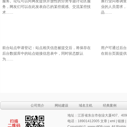
服务。论坛可以向网友提供开放性的分类专题讨论区服
展行业问卷调查
务，网友们可以在此发表自己的某些观感、交流某些技
业的人员需求，
术……
品……
前台站点申请登记：站点相关信息被提交后，将保存在
用户可通过后台
后台数据库中的站点链接信息表中，同时状态默认
在前台页面提供
为……
公司简介
网站建设
域名主机
经典案例
地址：江苏省东台市创业大厦407、40
电话：18901412005
文章
|
xml
|
链接
|
Copyright ©
www.dt09.com
, All R