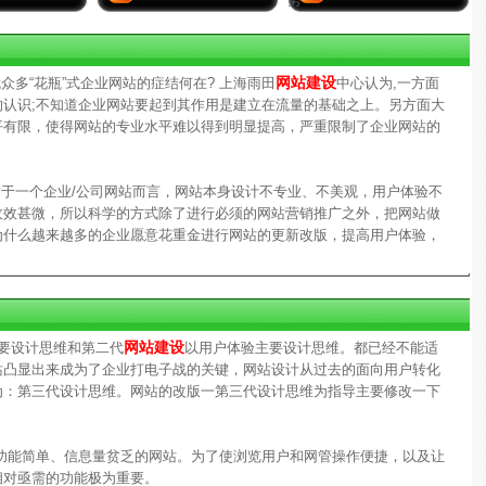
网站建设
众多“花瓶”式企业网站的症结何在? 上海雨田
中心认为,一方面
认识;不知道企业网站要起到其作用是建立在流量的基础之上。另方面大
平有限，使得网站的专业水平难以得到明显提高，严重限制了企业网站的
对于一个企业/公司网站而言，网站本身设计不专业、不美观，用户体验不
收效甚微，所以科学的方式除了进行必须的网站营销推广之外，把网站做
为什么越来越多的企业愿意花重金进行网站的更新改版，提高用户体验，
网站建设
要设计思维和第二代
以用户体验主要设计思维。都已经不能适
站凸显出来成为了企业打电子战的关键，网站设计从过去的面向用户转化
为：第三代设计思维。网站的改版一第三代设计思维为指导主要修改一下
能简单、信息量贫乏的网站。为了使浏览用户和网管操作便捷，以及让
相对亟需的功能极为重要。