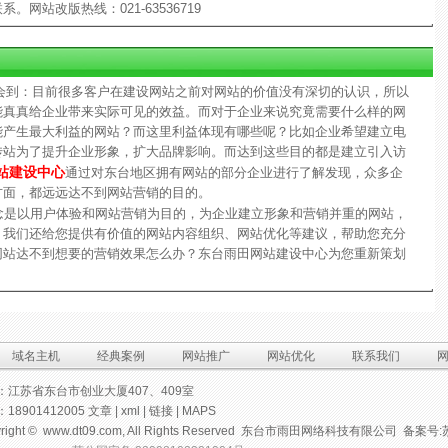
网站改版热线：021-63536719
到：目前很多客户在建设网站之前对网站的价值没有深切的认识，所以
能真真给企业带来实际可见的效益。而对于企业来说究竟需要什么样的网
能产生最大利益的网站？而这里利益体现有哪些呢？比如企业希望建立电
传站为了提升企业形象，扩大品牌影响。而达到这些目的都是建立引入访
站建设中心
通过对东台地区拥有网站的部分企业进行了解发现，众多企
方面，都远远达不到网站营销的目的。
念是以用户体验和网站营销为目的，为企业建立形象和营销并重的网站，
，我们还给您提供有价值的网站内容组织、网站优化等建议，帮助您充分
网站达不到想要的营销效果怎么办？东台雨田网站建设中心为您重新策划
域名主机
经典案例
网站推广
网站优化
联系我们
：江苏省东台市创业大厦407、409室
18901412005
文章
|
xml
|
链接
|
MAPS
right ©
www.dt09.com
, All Rights Reserved 东台市雨田网络科技有限公司 备案号: