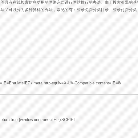
录等具有在线检索信息功用的网络东西进行网站推行的办法。由于搜索引擎的基
法又可以分为多种异样的办法，常见的有：登录免费分类目录、登录付费分类.
t=IE=EmulateIE7 / meta http-equiv=X-UA-Compatible content=IE=8/
rn true;}window.onerror=killErr;/SCRIPT