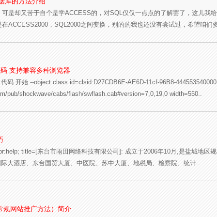
数据库的方法介绍
，可是却又苦于自个是学ACCESS的，对SQL仅仅一点点的了解罢了，这儿我给咱
在ACCESS2000，SQL2000之间变换，别的的我也还没有尝试过，希望咱们
代码 支持兼容多种浏览器
始 --object class id=clsid:D27CDB6E-AE6D-11cf-96B8-444553540000
m/pub/shockwave/cabs/flash/swflash.cab#version=7,0,19,0 width=550..
巧
rsor:help; title=[东台市雨田网络科技有限公司]: 成立于2006年10月,
际大酒店、东台国贸大厦、中医院、苏中大厦、地税局、检察院、统计..
常规网站推广方法）简介